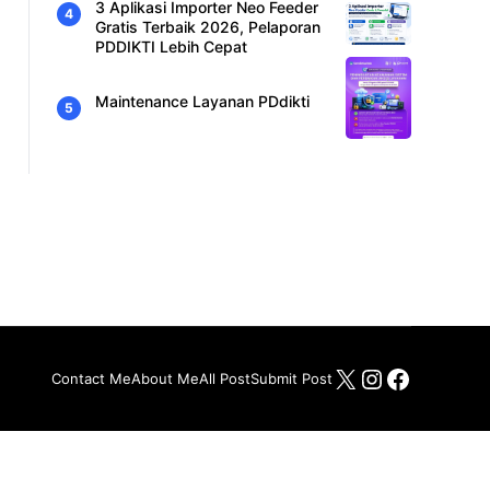
3 Aplikasi Importer Neo Feeder
Gratis Terbaik 2026, Pelaporan
PDDIKTI Lebih Cepat
Maintenance Layanan PDdikti
X
Instagram
Facebo
Contact Me
About Me
All Post
Submit Post