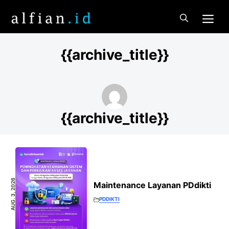
Skip
Me
to
content
{{archive_title}}
{{archive_title}}
AUG. 3, 2026
Maintenance Layanan PDdikti
PDDIKTI