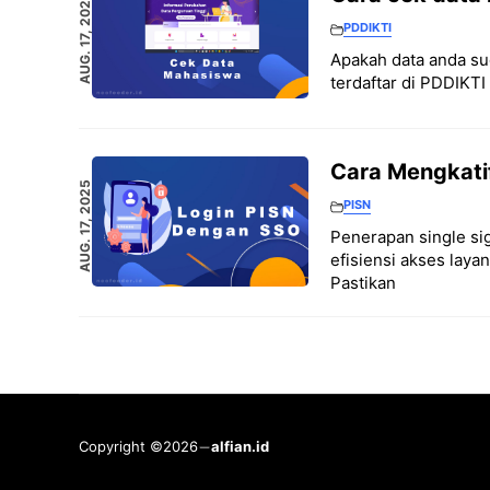
AUG. 17, 2025
PDDIKTI
Apakah data anda sud
terdaftar di PDDIKTI
Cara Mengkati
AUG. 17, 2025
PISN
Penerapan single si
efisiensi akses laya
Pastikan
Copyright ©2026
alfian.id