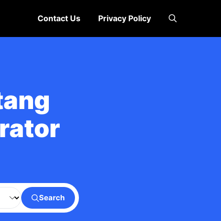
Contact Us
Privacy Policy
tang
rator
Search