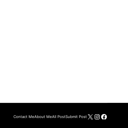
X
Instagram
Facebo
Contact Me
About Me
All Post
Submit Post